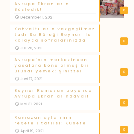
Avrupa Ekranlarını
Süsledik!
0
Dezember 1, 2021
Kahvaltıların vazgeçilmez
tadı Su Böreği Beynur ile
kolayca sofralarınızda
0
Juli 26, 2021
Avrupa’nın merkezinden
yasalara konu olmuş bir
ulusal yemek: Şinitzel
0
Juni 17, 2021
Beynur Ramazan boyunca
Avrupa Ekranlarındaydı!
0
Mai 31, 2021
Ramazan aylarının
reçeteli tatlısı: Künefe
0
April 19, 2021