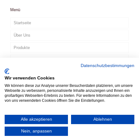
Menü
Startseite
Über Uns
Produkte
TV-Spots
Datenschutzbestimmungen
Kontakt
Wir verwenden Cookies
DE
Wir können diese zur Analyse unserer Besucherdaten platzieren, um unsere
Webseite zu verbessern, personalisierte Inhalte anzuzeigen und Ihnen ein
großartiges Webseiten-Erlebnis zu bieten. Für weitere Informationen zu den
von uns verwendeten Cookies öffnen Sie die Einstellungen.
Alle akzeptieren
Ablehnen
© 2019 TATLAR bvba. All Rights Reserved. Designed by
Nein, anpassen