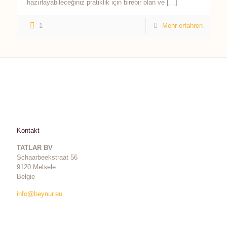
hazırlayabileceğiniz pratiklik için birebir olan ve
[…]
1
Mehr erfahren
Kontakt
TATLAR BV
Schaarbeekstraat 56
9120 Melsele
Belgie
info@beynur.eu