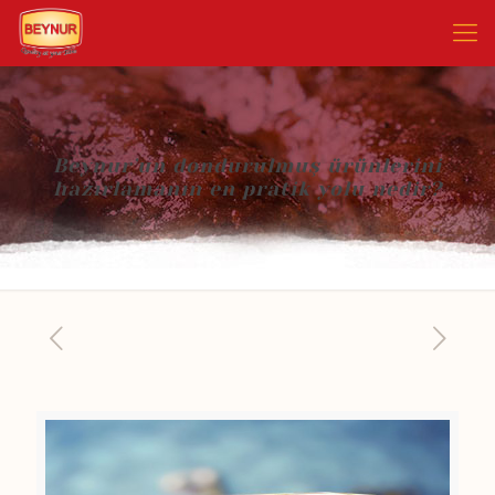
Beynur’un dondurulmuş ürünlerini
hazırlamanın en pratik yolu nedir?