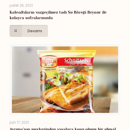
juillet 26, 2021
Kahvaltıların vazgeçilmez tadı Su Böreği Beynur ile
kolayca sofralarınızda
Devamı
juin 17, 2021
Avrupa’nın merkezinden yasalara konu olmuş bir ulusal