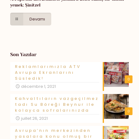
yemek: Şinitzel
Devamı
Son Yazılar
Reklamlarımızla ATV
Avrupa Ekranlarını
Süsledik!
0
décembre 1, 2021
Kahvaltıların vazgeçilmez
tadı Su Böreği Beynur ile
kolayca sofralarınızda
0
juillet 26, 2021
Avrupa’nın merkezinden
yasalara konu olmuş bir