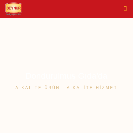
Dondurulmuş Gıda'da
A KALİTE ÜRÜN - A KALİTE HİZMET