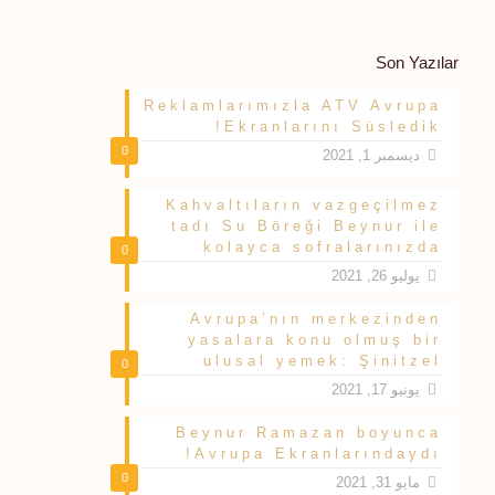
Son Yazılar
Reklamlarımızla ATV Avrupa
Ekranlarını Süsledik!
0
ديسمبر 1, 2021
Kahvaltıların vazgeçilmez
tadı Su Böreği Beynur ile
kolayca sofralarınızda
0
يوليو 26, 2021
Avrupa’nın merkezinden
yasalara konu olmuş bir
ulusal yemek: Şinitzel
0
يونيو 17, 2021
Beynur Ramazan boyunca
Avrupa Ekranlarındaydı!
0
مايو 31, 2021