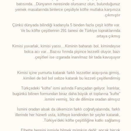
batısında…Dünyanın neresinde olursanız olun, bulunduğunuz
yemek masalarında binlerce çeşidiyle köfte mutlaka karşınıza
çıkmıştır.
Çünkü dünyada bilindiği kadarıyla 5 binden fazla çeşit köfte var.
Ve bu köfte çeşitlerinin 291 tanesi de Türkiye topraklarında
ortaya çıkmış.
Kimisi yuvarlak, kimisi yassı…Kiminin baharatı bol, kimindeyse
bolca acı var…Bazısı fırında pişince lezzetli oluyor, bazı
çeşitleri ise ızgarada inanılmaz bir tada kavuşuyor.
Kimisi içine yumurta katarak farklı lezzetler arayışına girmiş,
kimileri de bol bol sebze katarak bu lezzeti çeşitlendirmiş.
Türkçedeki “köfte” ismi aslında Farsçadan geliyor. İranlılar,
bugünkü bilinen formundan biraz daha büyük et toplarına “kufte”
ismini vermiş, biz de dilimize oradan almışız.
İsmini oradan alsak da ülkemizin farklı coğrafyalarında, farklı
illerinde her hünerli usta, köfteye kendinden bir şeyler katarak,
Türkiye’deki köfte çeşitliliğine katkı sağlamış.
Elbette hepsini ismiyle bilmek mümkün değil; ancak birçok