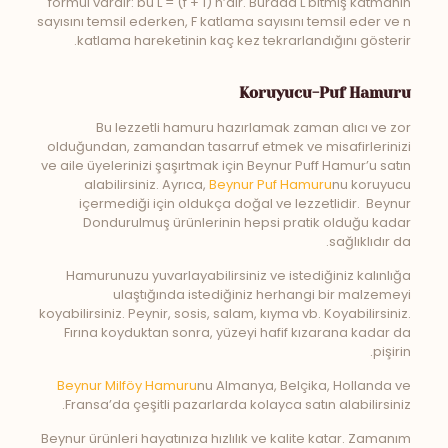
formül vardır: bu L = (f + 1) n’dir. Burada L bitmiş katmanın
sayısını temsil ederken, F katlama sayısını temsil eder ve n
katlama hareketinin kaç kez tekrarlandığını gösterir.
Koruyucu-Puf Hamuru
Bu lezzetli hamuru hazırlamak zaman alıcı ve zor
olduğundan, zamandan tasarruf etmek ve misafirlerinizi
ve aile üyelerinizi şaşırtmak için Beynur Puff Hamur’u satın
alabilirsiniz. Ayrıca,
Beynur Puf Hamuru
nu koruyucu
içermediği için oldukça doğal ve lezzetlidir. Beynur
Dondurulmuş ürünlerinin hepsi pratik olduğu kadar
sağlıklıdır da.
Hamurunuzu yuvarlayabilirsiniz ve istediğiniz kalınlığa
ulaştığında istediğiniz herhangi bir malzemeyi
koyabilirsiniz. Peynir, sosis, salam, kıyma vb. Koyabilirsiniz.
Fırına koyduktan sonra, yüzeyi hafif kızarana kadar da
pişirin.
Beynur Milföy Hamuru
nu Almanya, Belçika, Hollanda ve
Fransa’da çeşitli pazarlarda kolayca satın alabilirsiniz.
Beynur ürünleri hayatınıza hızlılık ve kalite katar. Zamanım