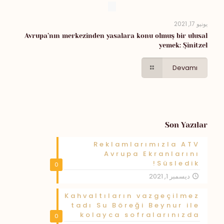
يونيو 17, 2021
Avrupa’nın merkezinden yasalara konu olmuş bir ulusal
yemek: Şinitzel
Devamı
Son Yazılar
Reklamlarımızla ATV
Avrupa Ekranlarını
Süsledik!
0
ديسمبر 1, 2021
Kahvaltıların vazgeçilmez
tadı Su Böreği Beynur ile
kolayca sofralarınızda
0