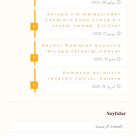
يوليو 26, 2021
Avrupa’nın merkezinden
yasalara konu olmuş bir
ulusal yemek: Şinitzel
0
يونيو 17, 2021
Beynur Ramazan boyunca
Avrupa Ekranlarındaydı!
0
مايو 31, 2021
Ramazan aylarının
reçeteli tatlısı: Künefe
0
أبريل 19, 2021
Sayfalar
الصفحة الرئيسية