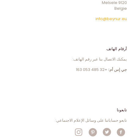
9120 Melsele
Belgie
info@beynur.eu
أرقام الهاتف
يمكنك الاتصال بنا عبر رقم الهاتف:
جي إس أم:
+32 485 053 163
تابعونا
تابعو حساباتنا على وسائل الإعلام الاجتماعي: