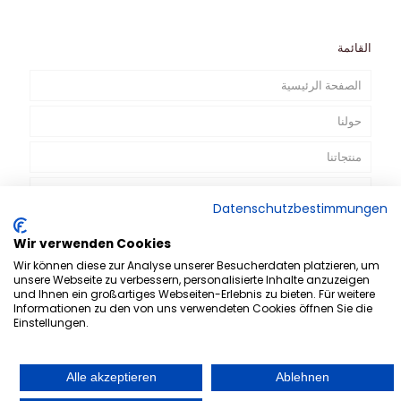
القائمة
الصفحة الرئيسية
حولنا
منتجاتنا
الإعلانات التلفزيونية
Datenschutzbestimmungen
الاتصال
Wir verwenden Cookies
AR
Wir können diese zur Analyse unserer Besucherdaten platzieren, um
unsere Webseite zu verbessern, personalisierte Inhalte anzuzeigen
und Ihnen ein großartiges Webseiten-Erlebnis zu bieten. Für weitere
Informationen zu den von uns verwendeten Cookies öffnen Sie die
Einstellungen.
Alle akzeptieren
Ablehnen
© 2019 TATLAR bvba. All Rights Reserved. Designed by