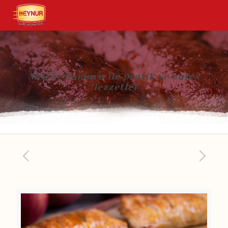
Milföy hamuru ile pratik ve enfes
lezzetler!