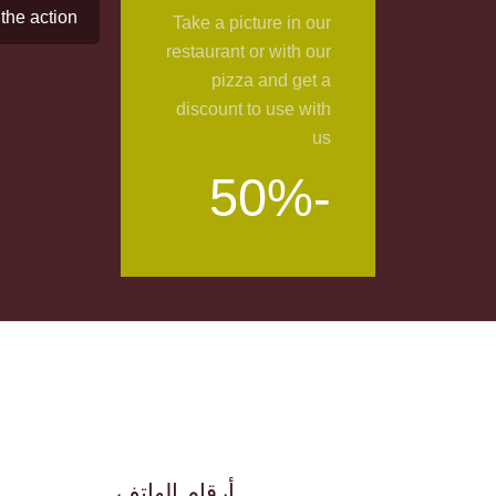
 the action
Take a picture in our
restaurant or with our
pizza and get a
discount to use with
us
-50%
أرقام الهاتف