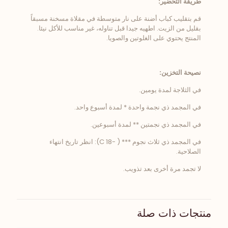
طريقة التحضير:
قم بتقليب كباب أضنة على نار متوسطة في مقلاة مسخنة مسبقاً
بقليل من الزيت. اطهيه جيدا قبل تناوله، غير مناسب للأكل نيئا.
المنتج يحتوي على الغلوتين والصويا.
نصيحة التخزين:
في الثلاجة لمدة يومين.
في المجمد ذي نجمة واحدة * لمدة أسبوع واحد.
في المجمد ذي نجمتين ** لمدة أسبوعين.
في المجمد ذي ثلاث نجوم *** ( -18 C): انظر تاريخ انتهاء
الصلاحية.
لا تجمد مرة أخرى بعد تذويب.
منتجات ذات صلة