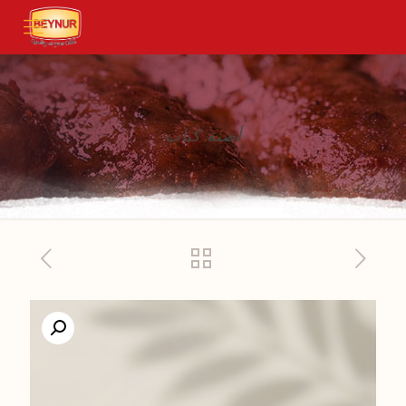
أضنة كباب