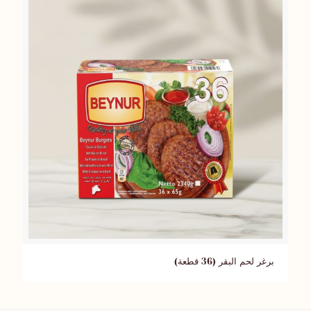
برغر لحم البقر (36 قطعة)