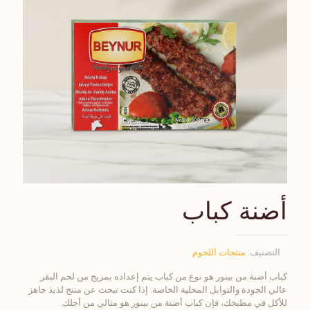
أضنة كباب
التصنيف:
منتجات اللحوم
كباب أضنة من بينور هو نوع من كباب يتم إعداده بمزيج من لحم البقر
عالي الجودة والتوابل المحلية الخاصة. إذا كنت تبحث عن منتج لذيذ جاهز
للأكل في مطبخك، فإن كباب أضنة من بينور هو مثالي من أجلك.