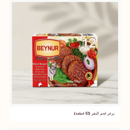
برغر لحم البقر (12 قطعة)