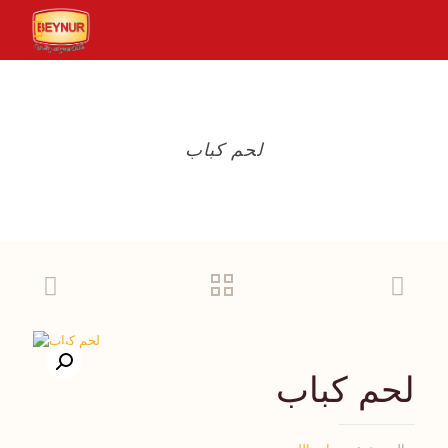
لحم كباب
لحم كباب