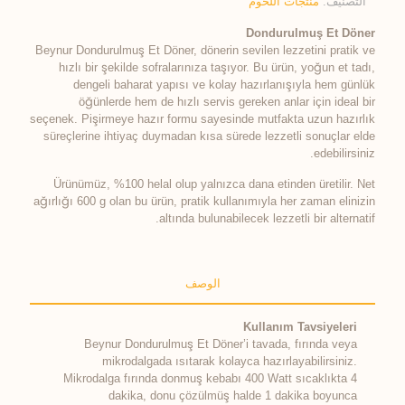
التصنيف:
منتجات اللحوم
Dondurulmuş Et Döner
Beynur Dondurulmuş Et Döner, dönerin sevilen lezzetini pratik ve
hızlı bir şekilde sofralarınıza taşıyor. Bu ürün, yoğun et tadı,
dengeli baharat yapısı ve kolay hazırlanışıyla hem günlük
öğünlerde hem de hızlı servis gereken anlar için ideal bir
seçenek. Pişirmeye hazır formu sayesinde mutfakta uzun hazırlık
süreçlerine ihtiyaç duymadan kısa sürede lezzetli sonuçlar elde
edebilirsiniz.
Ürünümüz, %100 helal olup yalnızca dana etinden üretilir. Net
ağırlığı 600 g olan bu ürün, pratik kullanımıyla her zaman elinizin
altında bulunabilecek lezzetli bir alternatif.
الوصف
Kullanım Tavsiyeleri
Beynur Dondurulmuş Et Döner’i tavada, fırında veya
mikrodalgada ısıtarak kolayca hazırlayabilirsiniz.
Mikrodalga fırında donmuş kebabı 400 Watt sıcaklıkta 4
dakika, donu çözülmüş halde 1 dakika boyunca