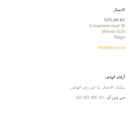
الاتصال
TATLAR BV
Schaarbeekstraat 56
9120 Melsele
Belgie
info@beynur.eu
أرقام الهاتف
يمكنك الاتصال بنا عبر رقم الهاتف:
جي إس أم:
+32 485 053 163