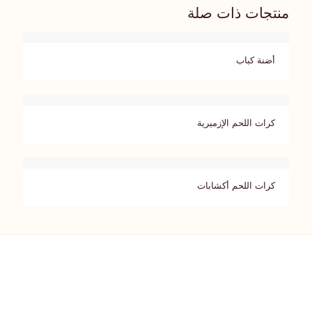
منتجات ذات صلة
أضنة كباب
كرات اللحم الإزميرية
كرات اللحم أكشابات