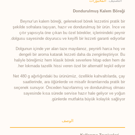
التصنيف:
المخبوزات
Dondurulmuş Kalem Böreği
Beynur’un kalem böreği, geleneksel börek lezzetini pratik bir
şekilde sofralara taşıyan, hazır ve dondurulmuş bir ürün. İnce ve
çıtır yapısıyla öne çıkan bu özel börekler, içlerinindeki peynir
dolgusu sayesinde doyurucu ve keyifli bir lezzeti garanti ediyorlar.
Dolgunun içinde yer alan taze maydanoz, peynirli harca hoş ve
dengeli bir aroma katarak lezzeti daha da zenginleştiriyor. Bu
haliyle böreğimiz hem klasik börek severlere hitap eden hem de
her lokmada tazelik hissi veren özel bir alternatif teşkil ediyor.
Net 480 g ağırlığındaki bu ürünümüz, özellikle kahvaltılarda, çay
saatlerinde, ara öğünlerde ve misafir ikramlarında pratik bir
seçenek sunuyor. Önceden hazırlanmış ve dondurulmuş olması
sayesinde kısa sürede servise hazır hale geliyor ve yoğun
günlerde mutfakta büyük kolaylık sağlıyor.
الوصف