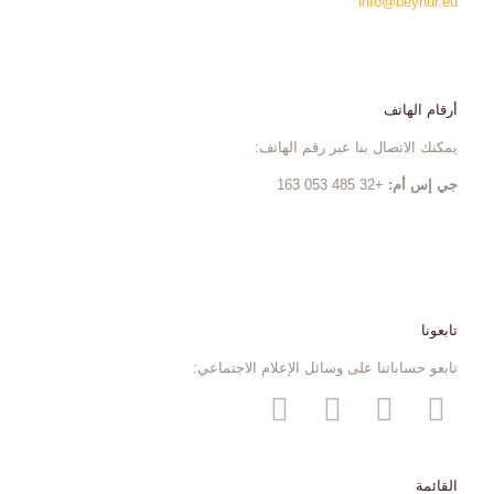
info@beynur.eu
أرقام الهاتف
يمكنك الاتصال بنا عبر رقم الهاتف:
جي إس أم:
+32 485 053 163
تابعونا
تابعو حساباتنا على وسائل الإعلام الاجتماعي:
القائمة