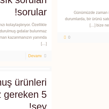
sorular!
Günümüzde zaman içi
durumlarda, bir ürünü satın 
ı kolaylaştırıyor. Özellikle
[…]
bize ne
ndurulmuş gıdalar bulunmaz
zaman kazanmanızın yanında
0
[…]
Devamı
uş ürünleri
z gereken 5
şey!