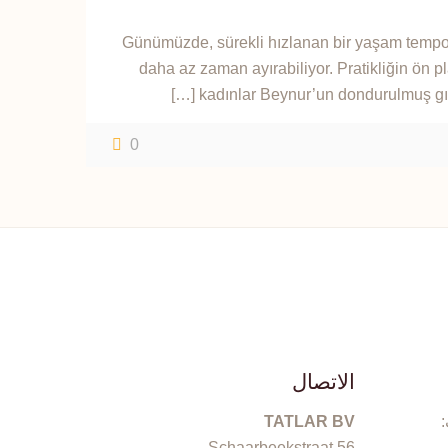
Günümüzde, sürekli hızlanan bir yaşam tempos
daha az zaman ayırabiliyor. Pratikliğin ön pl
[…]
kadınlar Beynur’un dondurulmuş gıd
0
الاتصال
:
TATLAR BV
Schaarbeekstraat 56