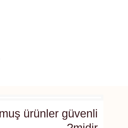
i
muş ürünler güvenli
midir?