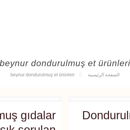
beynur dondurulmuş et ürünler
الصفحة الرئيسية
beynur dondurulmuş et ürünleri
uş gıdalar
Dondurul
sık sorulan