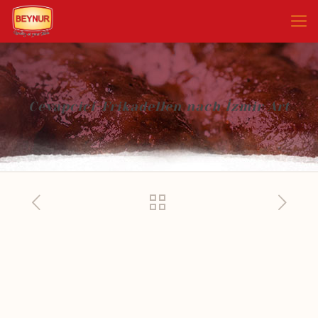
Cevapcici-Frikadellen nach İzmir Art