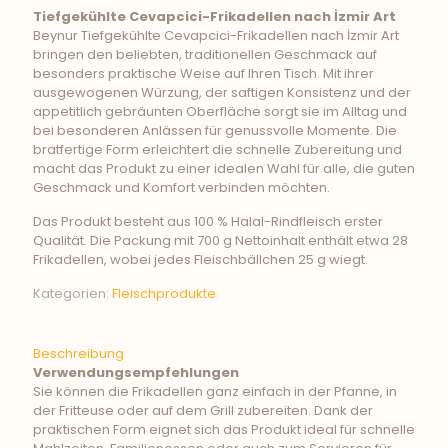
Tiefgekühlte Cevapcici-Frikadellen nach İzmir Art
Beynur Tiefgekühlte Cevapcici-Frikadellen nach İzmir Art
bringen den beliebten, traditionellen Geschmack auf
besonders praktische Weise auf Ihren Tisch. Mit ihrer
ausgewogenen Würzung, der saftigen Konsistenz und der
appetitlich gebräunten Oberfläche sorgt sie im Alltag und
bei besonderen Anlässen für genussvolle Momente. Die
bratfertige Form erleichtert die schnelle Zubereitung und
macht das Produkt zu einer idealen Wahl für alle, die guten
Geschmack und Komfort verbinden möchten.
Das Produkt besteht aus 100 % Halal-Rindfleisch erster
Qualität. Die Packung mit 700 g Nettoinhalt enthält etwa 28
Frikadellen, wobei jedes Fleischbällchen 25 g wiegt.
Kategorien:
Fleischprodukte
Beschreibung
Verwendungsempfehlungen
Sie können die Frikadellen ganz einfach in der Pfanne, in
der Fritteuse oder auf dem Grill zubereiten. Dank der
praktischen Form eignet sich das Produkt ideal für schnelle