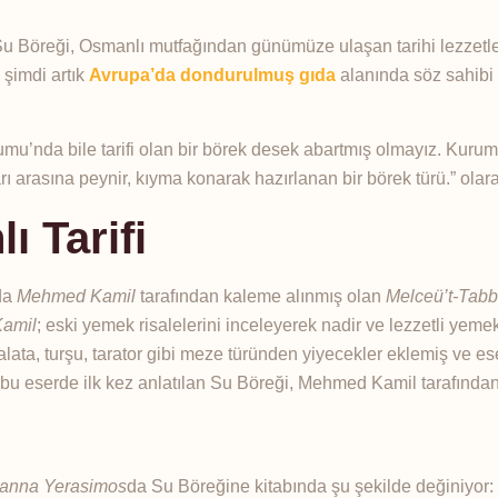
 Su Böreği, Osmanlı mutfağından günümüze ulaşan tarihi lezzetle
 şimdi artık
Avrupa’da dondurulmuş gıda
alanında söz sahibi
umu’nda bile tarifi olan bir börek desek abartmış olmayız. Kuru
 arasına peynir, kıyma konarak hazırlanan bir börek türü.” olara
ı Tarifi
nda
Mehmed Kamil
tarafından kaleme alınmış olan
Melceü’t-Tab
amil
; eski yemek risalelerini inceleyerek nadir ve lezzetli yeme
salata, turşu, tarator gibi meze türünden yiyecekler eklemiş ve es
 bu eserde ilk kez anlatılan Su Böreği, Mehmed Kamil tarafından
ianna Yerasimos
da Su Böreğine kitabında şu şekilde değiniyor: 