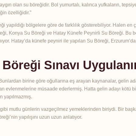
gın olan su böreğidir. Bol yumurtalı, kalınca yufkaların, tepsi
n özelliğidir.”
reği yapıldığı bölgelere göre de farklılık gösterebiliyor. Halen en 
eği, Konya Su Böreği ve Hatay Künefe Peynirli Su Böreği. Bu b
yor. Hatay’da künefe peyniri ile yapılan Su Böreği, Erzurum’da 
 Böreği Sınavı Uygulanı
. Bunlardan birine göre oğullarına eş arayan kaynanalar, gelin a
man evlenmelerine müsaade ederlermiş. Hatta gelin adayı kötü bi
ün yapılmazmış.
ibi mutlu günlerin vazgeçilmez yemeklerinden biriydi. Bir başka
reği’nin yapılışını uzun uzun anlatıyor.