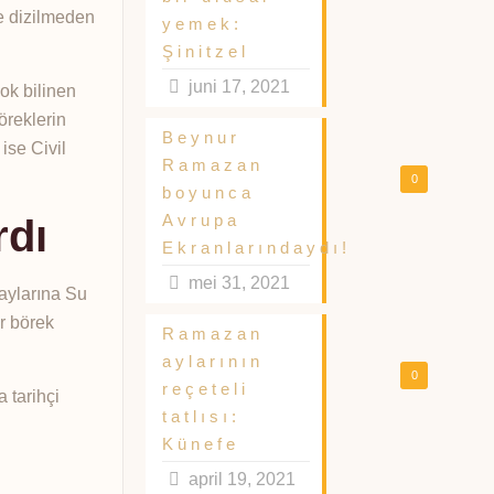
ye dizilmeden
yemek:
Şinitzel
juni 17, 2021
çok bilinen
öreklerin
Beynur
ise Civil
Ramazan
0
boyunca
Avrupa
rdı
Ekranlarındaydı!
mei 31, 2021
daylarına Su
r börek
Ramazan
aylarının
0
reçeteli
 tarihçi
tatlısı:
Künefe
april 19, 2021