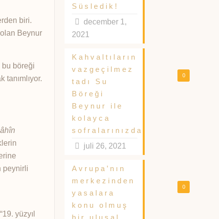
Süsledik!
rden biri.
december 1,
 olan Beynur
2021
Kahvaltıların
m bu böreği
vazgeçilmez
0
k tanımlıyor.
tadı Su
Böreği
Beynur ile
kolayca
bâhîn
sofralarınızda
klerin
juli 26, 2021
erine
 peynirli
Avrupa’nın
merkezinden
0
yasalara
konu olmuş
“19. yüzyıl
bir ulusal