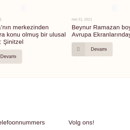
21
mei 31, 2021
’nın merkezinden
Beynur Ramazan bo
ra konu olmuş bir ulusal
Avrupa Ekranlarınday
 Şinitzel
Devamı
Devamı
elefoonnummers
Volg ons!