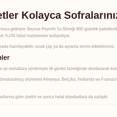
tler Kolayca Sofraların
rınıza getiriyor. Beynur Peynirli Su Böreği 800 gramlık paketlerd
ve %100 helal malzemeler kullanılıyor.
da hazırlayabilir, sıcak çay ya da ayranla servis edebilirsiniz.
nler
en iyi muhafaza yöntemiyle ilk günkü tazeliğinde dondurarak kor
 dondurulmuş ürünlerini Almanya, Belçika, Hollanda ve Fransa’d
larına göre üretilir ve ayrıca helal standartlara da sahiptir.