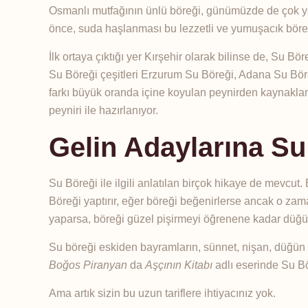
Osmanlı mutfağının ünlü böreği, günümüzde de çok yay
önce, suda haşlanması bu lezzetli ve yumuşacık böreği
İlk ortaya çıktığı yer Kırşehir olarak bilinse de, Su Bö
Su Böreği çeşitleri Erzurum Su Böreği, Adana Su Bör
farkı büyük oranda içine koyulan peynirden kaynaklanı
peyniri ile hazırlanıyor.
Gelin Adaylarına Su
Su Böreği ile ilgili anlatılan birçok hikaye de mevcut
Böreği yaptırır, eğer böreği beğenirlerse ancak o za
yaparsa, böreği güzel pişirmeyi öğrenene kadar düğ
Su böreği eskiden bayramların, sünnet, nişan, düğün g
Boğos Piranyan
da
Aşçının Kitabı
adlı eserinde Su Bö
Ama artık sizin bu uzun tariflere ihtiyacınız yok.