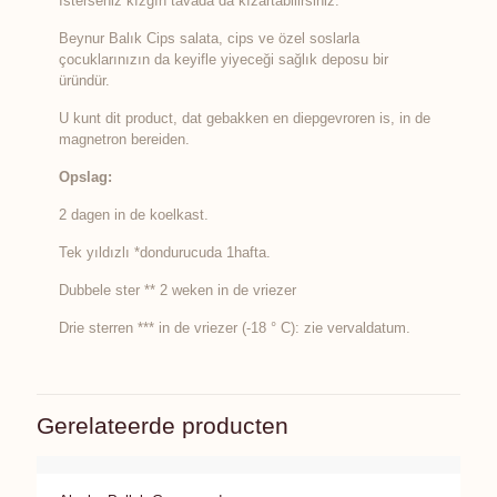
İsterseniz kızgın tavada da kızartabilirsiniz.
Beynur Balık Cips salata, cips ve özel soslarla
çocuklarınızın da keyifle yiyeceği sağlık deposu bir
üründür.
U kunt dit product, dat gebakken en diepgevroren is, in de
magnetron bereiden.
Opslag:
2 dagen in de koelkast.
Tek yıldızlı *dondurucuda 1hafta.
Dubbele ster ** 2 weken in de vriezer
Drie sterren *** in de vriezer (-18 ° C): zie vervaldatum.
Gerelateerde producten