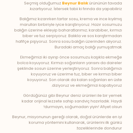
Seçmiş olduğumuz
Beynur Balık
ürününün tavada
kızartıyoruz. İstersek tabii ki fırında da yapabiliriz.
Balığımız kızarırken tartar sosu, krema ve ince kıyılmış
marulları birbiriyle iyice karıştırıyoruz. Hazır sosumuzu
balığın üzerine ekleyip baharatlarımız; karabiber, kırmızı
biber ve tuz serpiyoruz. Balıkla ve sos karıştırmadan
hafifçe pişiyoruz. Sonra sosu balığın üzerinden alıyoruz.
Buradaki amaç balığı yumuşatmak
Ekmeğimizi iki ayırıp önce sosumuzu kaşıkla ekmeğe
bolca koyuyoruz. Kırmızı soğanların yarısını da daireler
şeklinde sosun üzerine yerleştiriyoruz. Sonra balığımızı
koyuyoruz ve üzerime tuz, biber ve kırmızı biber
koyuyoruz. Son olarak da kalan soğanları en üste
diziyoruz ve ekmeğimizi kapatıyoruz.
Gördüğünüz gibi Beynur deniz ürünleri ile bir yemek
kadar orijinal lezzete sahip sandviç hazırladık. Haydi
durmayın, soğumadan yiyin! Afiyet olsun!
Beynur, misyonunun gereği olarak, doğal ürünlerde en iyi
koruma yöntemini kullanarak, ürünlerini ilk günkü
tazeliklerinde dondurur.