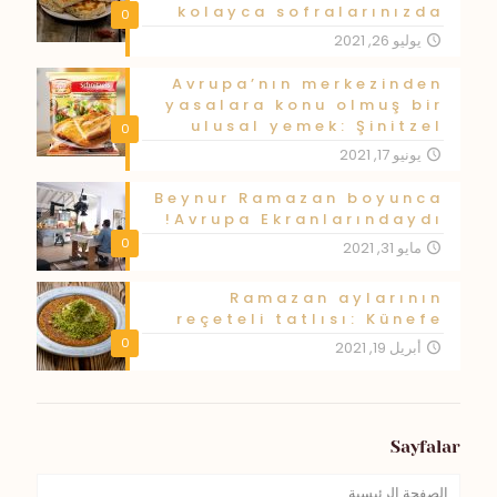
kolayca sofralarınızda
0
يوليو 26, 2021
Avrupa’nın merkezinden
yasalara konu olmuş bir
ulusal yemek: Şinitzel
0
يونيو 17, 2021
Beynur Ramazan boyunca
Avrupa Ekranlarındaydı!
0
مايو 31, 2021
Ramazan aylarının
reçeteli tatlısı: Künefe
0
أبريل 19, 2021
Sayfalar
الصفحة الرئيسية