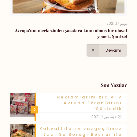
يونيو 17, 2021
Avrupa’nın merkezinden yasalara konu olmuş bir ulusal
yemek: Şinitzel
Devamı
Son Yazılar
Reklamlarımızla ATV
Avrupa Ekranlarını
Süsledik!
0
ديسمبر 1, 2021
Kahvaltıların vazgeçilmez
tadı Su Böreği Beynur ile