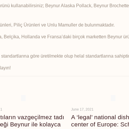
ürünü kullanabilirsiniz; Beynur Alaska Pollack, Beynur Brochett
rünleri, Piliç Ürünleri ve Unlu Mamuller de bulunmaktadır.
, Belçika, Hollanda ve Fransa’daki birçok marketten Beynur ürün
standartlarına göre üretilmekte olup helal standartlarına sahiptir
layın!
21
June 17, 2021
tıların vazgeçilmez tadı
A ‘legal’ national dis
eği Beynur ile kolayca
center of Europe: Sch