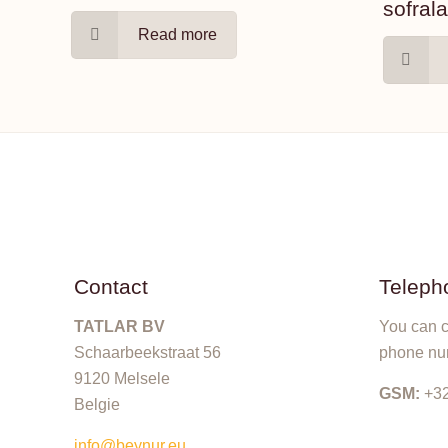
sofral
Read more
Contact
Teleph
TATLAR BV
You can c
Schaarbeekstraat 56
phone nu
9120 Melsele
GSM:
+32
Belgie
info@beynur.eu