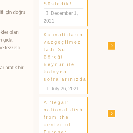
Süsledik!
fi için doğru
December 1,
2021
kler olan
Kahvaltıların
en gıda
vazgeçilmez
0
e lezzetli
tadı Su
Böreği
Beynur ile
ar pratik bir
kolayca
sofralarınızda
July 26, 2021
A ‘legal’
national dish
0
from the
center of
Europe: