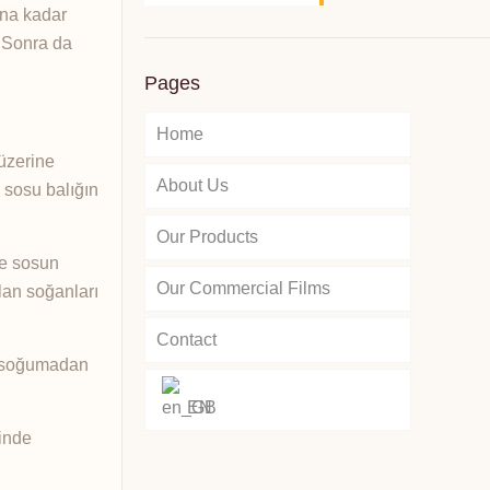
ana kadar
. Sonra da
Pages
Home
 üzerine
About Us
a sosu balığın
Our Products
de sosun
Our Commercial Films
lan soğanları
Contact
n, soğumadan
EN
rinde