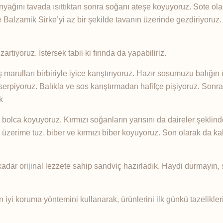
tinyağını tavada ısıttıktan sonra soğanı ateşe koyuyoruz. Sote ol
 Balzamik Sirke’yi az bir şekilde tavanın üzerinde gezdiriyoruz
rtıyoruz. İstersek tabii ki fırında da yapabiliriz.
ş marulları birbiriyle iyice karıştırıyoruz. Hazır sosumuzu balığın
 serpiyoruz. Balıkla ve sos karıştırmadan hafifçe pişiyoruz. Sonr
k
olca koyuyoruz. Kırmızı soğanların yarısını da daireler şeklin
e üzerime tuz, biber ve kırmızı biber koyuyoruz. Son olarak da ka
kadar orijinal lezzete sahip sandviç hazırladık. Haydi durmayı
iyi koruma yöntemini kullanarak, ürünlerini ilk günkü tazelikle