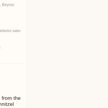
e, Beynur
lerini satın
.
h from the
nitzel