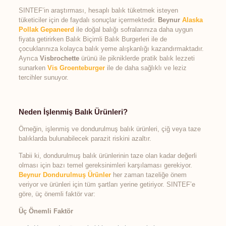
SINTEF’in araştırması, hesaplı balık tüketmek isteyen
tüketiciler için de faydalı sonuçlar içermektedir.
Beynur
Alaska
Pollak Gepaneerd
ile doğal balığı sofralarınıza daha uygun
fiyata getirirken Balık Biçimli Balık Burgerleri ile de
çocuklarınıza kolayca balık yeme alışkanlığı kazandırmaktadır.
Ayrıca
Visbrochette
ürünü ile pikniklerde pratik balık lezzeti
sunarken
Vis Groenteburger
ile de daha sağlıklı ve leziz
tercihler sunuyor.
Neden İşlenmiş Balık Ürünleri?
Örneğin, işlenmiş ve dondurulmuş balık ürünleri, çiğ veya taze
balıklarda bulunabilecek parazit riskini azaltır.
Tabii ki, dondurulmuş balık ürünlerinin taze olan kadar değerli
olması için bazı temel gereksinimleri karşılaması gerekiyor.
Beynur Dondurulmuş Ürünler
her zaman tazeliğe önem
veriyor ve ürünleri için tüm şartları yerine getiriyor. SINTEF’e
göre, üç önemli faktör var:
Üç Önemli Faktör