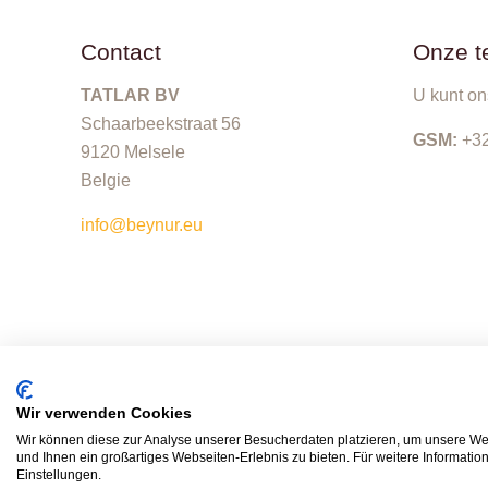
Contact
Onze t
TATLAR BV
U kunt on
Schaarbeekstraat 56
GSM:
+32
9120 Melsele
Belgie
info@beynur.eu
© 2019 TATLAR bvba. All Rights Reserved. Designe
Wir verwenden Cookies
Wir können diese zur Analyse unserer Besucherdaten platzieren, um unsere Web
und Ihnen ein großartiges Webseiten-Erlebnis zu bieten. Für weitere Informati
Einstellungen.