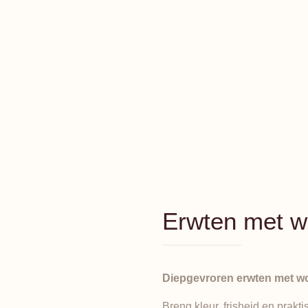
Erwten met w
Diepgevroren erwten met wo
Breng kleur, frisheid en prakt