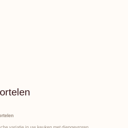
ortelen
rtelen
ische variatie in uw keuken met diepgevroren