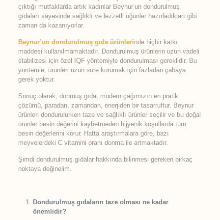
çıktığı mutfaklarda artık kadınlar Beynur’un dondurulmuş
gıdaları sayesinde sağlıklı ve lezzetli öğünler hazırladıkları gibi
zaman da kazanıyorlar.
Beynur’un dondurulmuş gıda ürünleri
nde hiçbir katkı
maddesi kullanılmamaktadır. Dondurulmuş ürünlerin uzun vadeli
stabilizesi için özel IQF yöntemiyle dondurulması gereklidir. Bu
yöntemle, ürünleri uzun süre korumak için fazladan çabaya
gerek yoktur.
Sonuç olarak, donmuş gıda, modern çağımızın en pratik
çözümü, paradan, zamandan, enerjiden bir tasarruftur. Beynur
ürünleri dondurulurken taze ve sağlıklı ürünler seçilir ve bu doğal
ürünler besin değerini kaybetmeden hijyenik koşullarda tüm
besin değerlerini korur. Hatta araştırmalara göre, bazı
meyvelerdeki C vitamini oranı donma ile artmaktadır.
Şimdi dondurulmuş gıdalar hakkında bilinmesi gereken birkaç
noktaya değinelim.
Dondurulmuş gıdaların taze olması ne kadar
önemlidir?