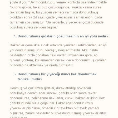
şöyle diyor: “Derin dondurucu, yemek kontrolü üzerindeki” bekle
“butonu gibidir, fakat buz çözüldüğünde, ayakta kalma süresi
tekrardan başlar, bu yüzden yemeği yalnızca dondurulmuş
olduktan sonra 24 saat içinde yiyeceğiniz zaman eritin. Gıda
tamamen çözülmüştür. ”Bu nedenle, yiyecekler çözüldüğünde,
bozulma süreci yeniden başlar.”
Dondurulmuş gıdaların çözülmesinin en iyi yolu nedir
?
Bakteriler genellikle sıcak ortamda yeniden üretildiğinden, en iyi
yol dondurulmuş ürünü yavaş yavaş eritmektir. Aksi halde
bakterilerin hızla çoğalma riski vardır. Uzmanlara göre, en
güvenli yöntem, kullanmadan önceki gece dondurulmuş gıdaları
buzdolabına aktarmak ve orada tutmaktır.
Dondurulmuş bir yiyeceği ikinci kez dondurmak
tehlikeli midir?
Donmuş ve çözülmüş gıdalar, duraklatıldığı noktadan
bozulmaya devam eder. Ancak, çözüldükten sonra tekrar
dondurulursa, zehirlenme riski artar, çünkü bakteriler ikinci kez
çözüldüğünde hızla çoğalırlar. Fakat eğer dondurulmuş
yiyecekler pişirilirse, örneğin çiğ tavuktan bir tavuk yemeği
pişirilirse, zararlı bakteriler ölür ve dondurulmuş yiyecekler artık