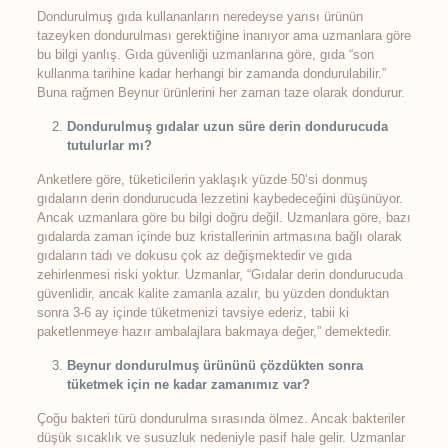
Dondurulmuş gıda kullananların neredeyse yarısı ürünün
tazeyken dondurulması gerektiğine inanıyor ama uzmanlara göre
bu bilgi yanlış. Gıda güvenliği uzmanlarına göre, gıda “son
kullanma tarihine kadar herhangi bir zamanda dondurulabilir.”
Buna rağmen Beynur ürünlerini her zaman taze olarak dondurur.
Dondurulmuş gıdalar uzun süre derin dondurucuda
tutulurlar mı?
Anketlere göre, tüketicilerin yaklaşık yüzde 50’si donmuş
gıdaların derin dondurucuda lezzetini kaybedeceğini düşünüyor.
Ancak uzmanlara göre bu bilgi doğru değil. Uzmanlara göre, bazı
gıdalarda zaman içinde buz kristallerinin artmasına bağlı olarak
gıdaların tadı ve dokusu çok az değişmektedir ve gıda
zehirlenmesi riski yoktur. Uzmanlar, “Gıdalar derin dondurucuda
güvenlidir, ancak kalite zamanla azalır, bu yüzden donduktan
sonra 3-6 ay içinde tüketmenizi tavsiye ederiz, tabii ki
paketlenmeye hazır ambalajlara bakmaya değer,” demektedir.
Beynur dondurulmuş ürününü çözdükten sonra
tüketmek için ne kadar zamanımız var?
Çoğu bakteri türü dondurulma sırasında ölmez. Ancak bakteriler
düşük sıcaklık ve susuzluk nedeniyle pasif hale gelir. Uzmanlar