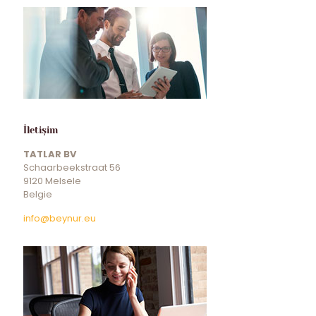
İletişim
TATLAR BV
Schaarbeekstraat 56
9120 Melsele
Belgie
info@beynur.eu