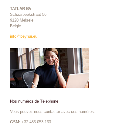
TATLAR BV
Schaarbeekstraat 56
9120 Melsele
Belgie
info@beynur.eu
Nos numéros de Téléphone
Vous pouvez nous contacter avec ces numéros:
GSM:
+32 485 053 163