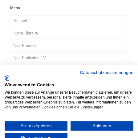
Menu
Accueil
Notre Histoire
Nos Produits
Nos Publicités TV
Contact
Datenschutzbestimmungen
Wir verwenden Cookies
FR
Wir können diese zur Analyse unserer Besucherdaten platzieren, um unsere
Webseite zu verbessern, personalisierte Inhalte anzuzeigen und Ihnen ein
großartiges Webseiten-Erlebnis zu bieten. Für weitere Informationen zu den
von uns verwendeten Cookies öffnen Sie die Einstellungen.
Alle akzeptieren
Ablehnen
© 2019 TATLAR bvba. All Rights Reserved. Designed by
Nein, anpassen