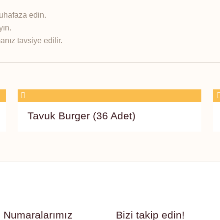
uhafaza edin.
yın.
nız tavsiye edilir.
Tavuk Burger (36 Adet)
n Numaralarımız
Bizi takip edin!