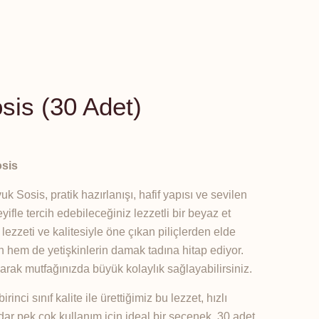
sis (30 Adet)
osis
Sosis, pratik hazırlanışı, hafif yapısı ve sevilen
ifle tercih edebileceğiniz lezzetli bir beyaz et
len, lezzeti ve kalitesiyle öne çıkan piliçlerden elde
n hem de yetişkinlerin damak tadına hitap ediyor.
yarak mutfağınızda büyük kolaylık sağlayabilirsiniz.
inci sınıf kalite ile ürettiğimiz bu lezzet, hızlı
dar pek çok kullanım için ideal bir seçenek. 30 adet