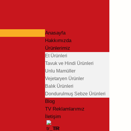
Anasayfa
Hakkımızda
Ürünlerimiz
Et Ürünleri
Tavuk ve Hindi Ürünleri
Unlu Mamüller
Vejetaryen Ürünler
Balık Ürünleri
Dondurulmuş Sebze Ürünleri
Blog
TV Reklamlarımız
İletişim
TR