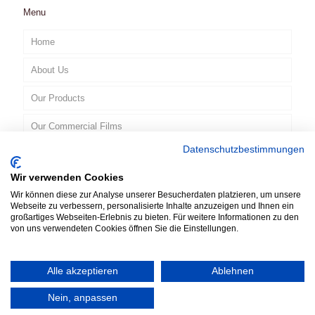
Menu
Home
About Us
Our Products
Our Commercial Films
Datenschutzbestimmungen
Contact
Wir verwenden Cookies
EN
Wir können diese zur Analyse unserer Besucherdaten platzieren, um unsere
Webseite zu verbessern, personalisierte Inhalte anzuzeigen und Ihnen ein
großartiges Webseiten-Erlebnis zu bieten. Für weitere Informationen zu den
von uns verwendeten Cookies öffnen Sie die Einstellungen.
Alle akzeptieren
Ablehnen
© 2019 TATLAR bvba. All Rights Reserved. Designed by
Nein, anpassen