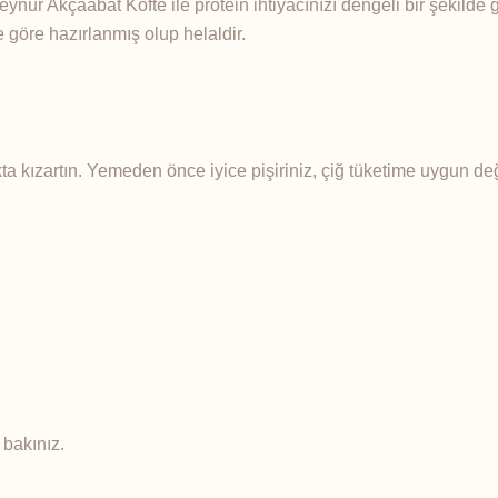
ynur Akçaabat Köfte ile protein ihtiyacınızı dengeli bir şekilde g
re göre hazırlanmış olup helaldir.
ta kızartın. Yemeden önce iyice pişiriniz, çiğ tüketime uygun deği
 bakınız.