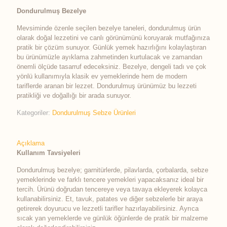
Dondurulmuş Bezelye
Mevsiminde özenle seçilen bezelye taneleri, dondurulmuş ürün
olarak doğal lezzetini ve canlı görünümünü koruyarak mutfağınıza
pratik bir çözüm sunuyor. Günlük yemek hazırlığını kolaylaştıran
bu ürünümüzle ayıklama zahmetinden kurtulacak ve zamandan
önemli ölçüde tasarruf edeceksiniz. Bezelye, dengeli tadı ve çok
yönlü kullanımıyla klasik ev yemeklerinde hem de modern
tariflerde aranan bir lezzet. Dondurulmuş ürünümüz bu lezzeti
pratikliği ve doğallığı bir arada sunuyor.
Kategoriler:
Dondurulmuş Sebze Ürünleri
Açıklama
Kullanım Tavsiyeleri
Dondurulmuş bezelye; garnitürlerde, pilavlarda, çorbalarda, sebze
yemeklerinde ve farklı tencere yemekleri yapacaksanız ideal bir
tercih. Ürünü doğrudan tencereye veya tavaya ekleyerek kolayca
kullanabilirsiniz. Et, tavuk, patates ve diğer sebzelerle bir araya
getirerek doyurucu ve lezzetli tarifler hazırlayabilirsiniz. Ayrıca
sıcak yan yemeklerde ve günlük öğünlerde de pratik bir malzeme