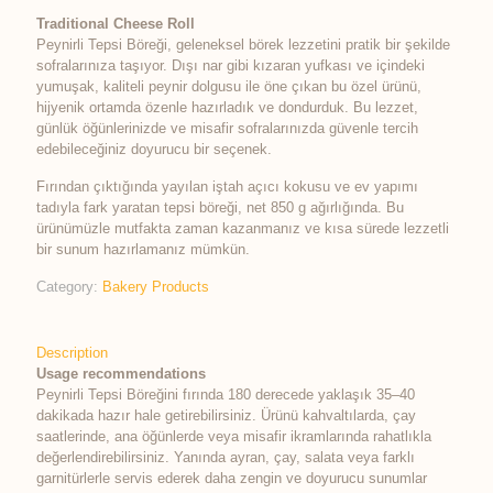
Traditional Cheese Roll
Peynirli Tepsi Böreği, geleneksel börek lezzetini pratik bir şekilde
sofralarınıza taşıyor. Dışı nar gibi kızaran yufkası ve içindeki
yumuşak, kaliteli peynir dolgusu ile öne çıkan bu özel ürünü,
hijyenik ortamda özenle hazırladık ve dondurduk. Bu lezzet,
günlük öğünlerinizde ve misafir sofralarınızda güvenle tercih
edebileceğiniz doyurucu bir seçenek.
Fırından çıktığında yayılan iştah açıcı kokusu ve ev yapımı
tadıyla fark yaratan tepsi böreği, net 850 g ağırlığında. Bu
ürünümüzle mutfakta zaman kazanmanız ve kısa sürede lezzetli
bir sunum hazırlamanız mümkün.
Category:
Bakery Products
Description
Usage recommendations
Peynirli Tepsi Böreğini fırında 180 derecede yaklaşık 35–40
dakikada hazır hale getirebilirsiniz. Ürünü kahvaltılarda, çay
saatlerinde, ana öğünlerde veya misafir ikramlarında rahatlıkla
değerlendirebilirsiniz. Yanında ayran, çay, salata veya farklı
garnitürlerle servis ederek daha zengin ve doyurucu sunumlar